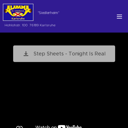
"Siedlerheim"
Hohlohstr. 100 76189 Karlsruhe
Step Sheets - Tonight Is Real