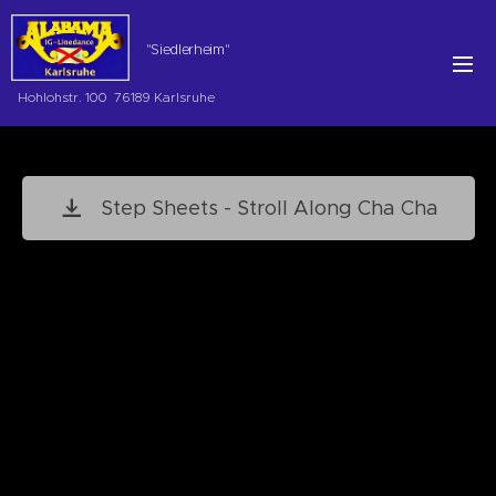
"Siedlerheim"
Hohlohstr. 100 76189 Karlsruhe
Step Sheets - Stroll Along Cha Cha