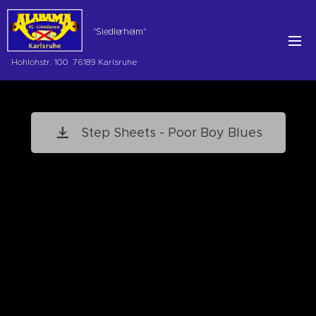
"Siedlerheim"
Hohlohstr. 100 76189 Karlsruhe
Step Sheets - Poor Boy Blues