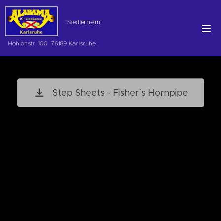
"Siedlerheim"
Hohlohstr. 100 76189 Karlsruhe
Step Sheets - Fisher´ s Hornpipe