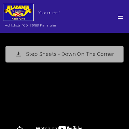
"Siedlerheim"
Hohlohstr. 100 76189 Karlsruhe
Step Sheets - Down On The Corner