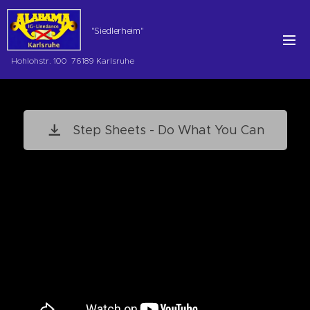
"Siedlerheim"
Hohlohstr. 100 76189 Karlsruhe
Step Sheets - Do What You Can