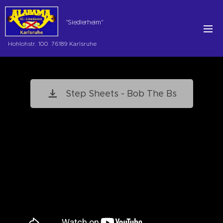
"Siedlerheim"
Hohlohstr. 100 76189 Karlsruhe
Step Sheets - Bob The Bs